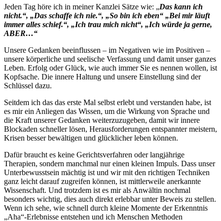
Jeden Tag höre ich in meiner Kanzlei Sätze wie: „
Das kann ich
nicht.“, „Das schaffe ich nie.“, „So bin ich eben“ „Bei mir läuft
immer alles schief.“, „Ich trau mich nicht“, „Ich würde ja gerne,
ABER…“
Unsere Gedanken beeinflussen – im Negativen wie im Positiven –
unsere körperliche und seelische Verfassung und damit unser ganzes
Leben. Erfolg oder Glück, wie auch immer Sie es nennen wollen, ist
Kopfsache. Die innere Haltung und unsere Einstellung sind der
Schlüssel dazu.
Seitdem ich das das erste Mal selbst erlebt und verstanden habe, ist
es mir ein Anliegen das Wissen, um die Wirkung von Sprache und
die Kraft unserer Gedanken weiterzuzugeben, damit wir innere
Blockaden schneller lösen, Herausforderungen entspannter meistern,
Krisen besser bewältigen und glücklicher leben können.
Dafür braucht es keine Gerichtsverfahren oder langjährige
Therapien, sondern manchmal nur einen kleinen Impuls. Dass unser
Unterbewusstsein mächtig ist und wir mit den richtigen Techniken
ganz leicht darauf zugreifen können, ist mittlerweile anerkannte
Wissenschaft. Und trotzdem ist es mir als Anwältin nochmal
besonders wichtig, dies auch direkt erlebbar unter Beweis zu stellen.
Wenn ich sehe, wie schnell durch kleine Momente der Erkenntnis
„Aha“-Erlebnisse entstehen und ich Menschen Methoden