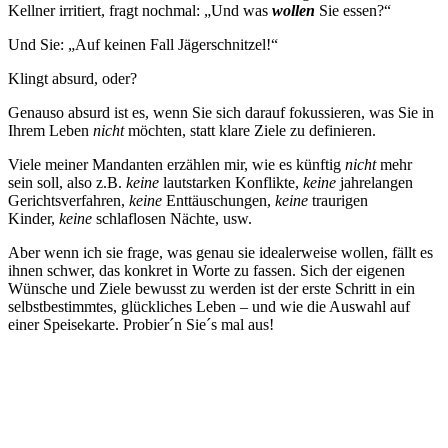
Kellner irritiert, fragt nochmal: „Und was
wollen
Sie essen?“
Und Sie: „Auf keinen Fall Jägerschnitzel!“
Klingt absurd, oder?
Genauso absurd ist es, wenn Sie sich darauf fokussieren, was Sie in
Ihrem Leben
nicht
möchten, statt klare Ziele zu definieren.
Viele meiner Mandanten erzählen mir, wie es künftig
nicht
mehr
sein soll, also z.B.
keine
lautstarken Konflikte,
keine
jahrelangen
Gerichtsverfahren,
keine
Enttäuschungen,
keine
traurigen
Kinder,
keine
schlaflosen Nächte, usw.
Aber wenn ich sie frage, was genau sie idealerweise wollen, fällt es
ihnen schwer, das konkret in Worte zu fassen. Sich der eigenen
Wünsche und Ziele bewusst zu werden ist der erste Schritt in ein
selbstbestimmtes, glückliches Leben – und wie die Auswahl auf
einer Speisekarte. Probier´n Sie´s mal aus!